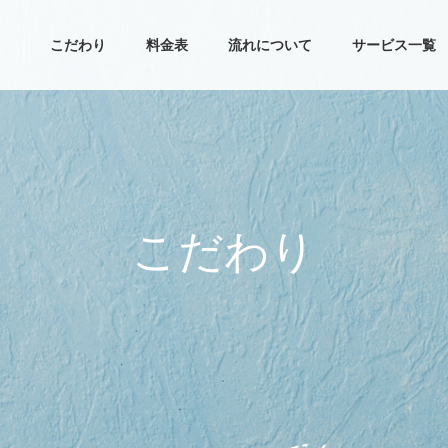
こだわり
料金表
流れについて
サービス一覧
こ
だ
わ
り