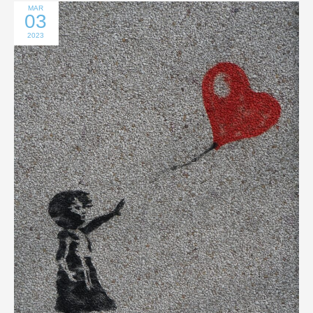
MAR
03
2023